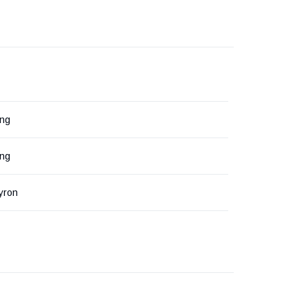
ng
ng
yron