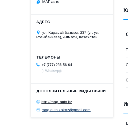
МАГ авто
Х
ул. Карасай батыра, 237 (уг. ул.
Розыбакиева), Алматы, Казахстан
П
С
+7 (777) 236-56-64
(с WhatsApp)
С
http://mag-auto.kz
И
mag.auto.zakaz@gmail.com