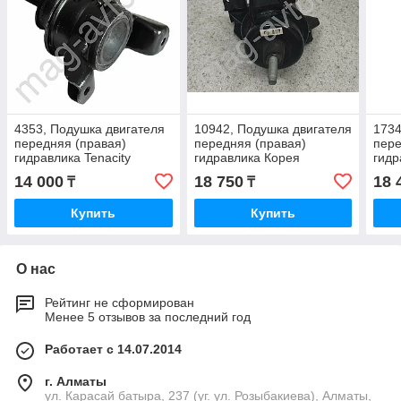
4353, Подушка двигателя
10942, Подушка двигателя
1734
передняя (правая)
передняя (правая)
пере
гидравлика Tenacity
гидравлика Корея
гидр
(корейский дубликат)
(дубликат) 21815-2G000
Hyun
14 000
18 750
18 
₸
₸
21810-2E100
Купить
Купить
О нас
Рейтинг не сформирован
Менее 5 отзывов за последний год
Работает с 14.07.2014
г. Алматы
ул. Карасай батыра, 237 (уг. ул. Розыбакиева), Алматы,