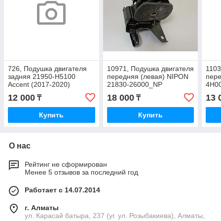
726, Подушка двигателя
10971, Подушка двигателя
1103
задняя 21950-H5100
передняя (левая) NIPON
пере
Accent (2017-2020)
21830-26000_NP
4H0
12 000
18 000
13 
₸
₸
Купить
Купить
О нас
Рейтинг не сформирован
Менее 5 отзывов за последний год
Работает с 14.07.2014
г. Алматы
ул. Карасай батыра, 237 (уг. ул. Розыбакиева), Алматы,