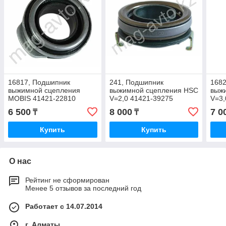
16817, Подшипник
241, Подшипник
1682
выжимной сцепления
выжимной сцепления HSC
выж
MOBIS 41421-22810
V=2,0 41421-39275
V=3,
6 500
8 000
7 0
₸
₸
Купить
Купить
О нас
Рейтинг не сформирован
Менее 5 отзывов за последний год
Работает с 14.07.2014
г. Алматы