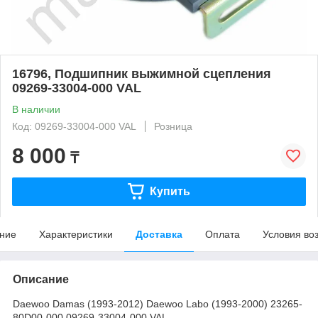
16796, Подшипник выжимной сцепления
09269-33004-000 VAL
В наличии
Код: 09269-33004-000 VAL
Розница
8 000
₸
Купить
ние
Характеристики
Доставка
Оплата
Условия во
Описание
Daewoo Damas (1993-2012) Daewoo Labo (1993-2000) 23265-
80D00-000 09269-33004-000 VAL