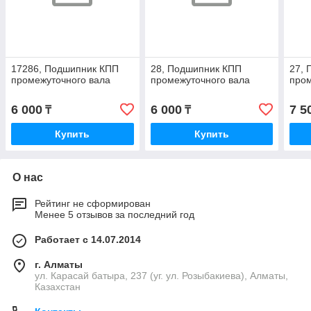
17286, Подшипник КПП
28, Подшипник КПП
27,
промежуточного вала
промежуточного вала
пром
6 000
6 000
7 5
₸
₸
Купить
Купить
О нас
Рейтинг не сформирован
Менее 5 отзывов за последний год
Работает с 14.07.2014
г. Алматы
ул. Карасай батыра, 237 (уг. ул. Розыбакиева), Алматы,
Казахстан