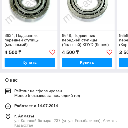
8634, Подшипник
8649, Подшипник
8658
передней ступицы
передней ступицы
пер
(маленький)
(большой) KDYD (Корея)
(Кор
65*35*18,5
4 500
4 500
3 5
₸
₸
Купить
Купить
О нас
Рейтинг не сформирован
Менее 5 отзывов за последний год
Работает с 14.07.2014
г. Алматы
ул. Карасай батыра, 237 (уг. ул. Розыбакиева), Алматы,
Казахстан