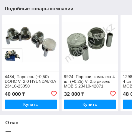
Подобные товары компании
4434, Поршень (+0,50)
9924, Поршни, комплект 4
1298
DOHC V=2,0 HYUNDAI/KIA
шт (+0,25) V=2,5 дизель
4 шт
23410-25050
MOBIS 23410-42071
MOB
40 000
32 000
48 
₸
₸
Купить
Купить
О нас