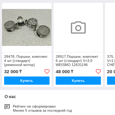
28478, Поршни, комплект
28917,Поршни, комплект
375,
4 шт (стандарт)
6 шт (стандарт) V=3,0
V=1,
(ременной мотор)
WEISMO 12631196
CHE
WEISMO V=2,4 92067744
251
32 000
48 000
20 
₸
₸
Купить
Купить
О нас
Рейтинг не сформирован
Менее 5 отзывов за последний год