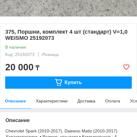
375, Поршни, комплект 4 шт (стандарт) V=1,0
WEISMO 25192073
В наличии
Код: 25192073
Розница
20 000
₸
Купить
Описание
Характеристики
Доставка
Оплата
Усл
Описание
Chevrolet Spark (2010-2017), Daewoo Matiz (2010-2017)
Характеристики: • Размер: стандарт • Комплектность: 4