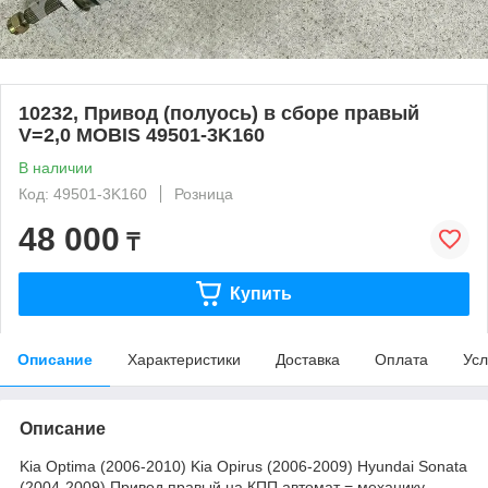
10232, Привод (полуось) в сборе правый
V=2,0 MOBIS 49501-3K160
В наличии
Код: 49501-3K160
Розница
48 000
₸
Купить
Описание
Характеристики
Доставка
Оплата
Усл
Описание
Kia Optima (2006-2010) Kia Opirus (2006-2009) Hyundai Sonata
(2004-2009) Привод правый на КПП автомат = механику.