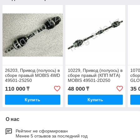
26203, Привод (полуось) в
10229, Привод (полуось) в
1070
сборе правый MOBIS 4WD
сборе правый (КПП МТА)
сбо
49501-2S250
MOBIS 49501-2D250
GLO
110 000
48 000
35 
₸
₸
Купить
Купить
О нас
Рейтинг не сформирован
Менее 5 отзывов за последний год