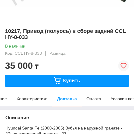
10217, Привод (полуось) в сборе задний CCL
HY-8-033
В наличии
Код: CCL HY-8-033
Розница
35 000
₸
Купить
ние
Характеристики
Доставка
Оплата
Условия во
Описание
Hyundai Santa Fe (2000-2005) Зубья на наружной гранате -
27; на внутренней гранате - 23.