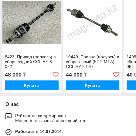
8423, Привод (полуось) в
10449, Привод (полуось) в
1499
сборе задний CCL HY-8-
сборе левый (КПП МТА)
сбор
022
CCL HY-8-047
054
48 000
44 000
40 
₸
₸
Купить
Купить
О нас
Рейтинг не сформирован
Менее 5 отзывов за последний год
Работает с 14.07.2014