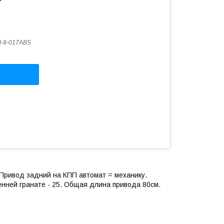
I-8-017ABS
2 Привод задний на КПП автомат = механику.
ренней гранате - 25. Общая длина привода 80см.