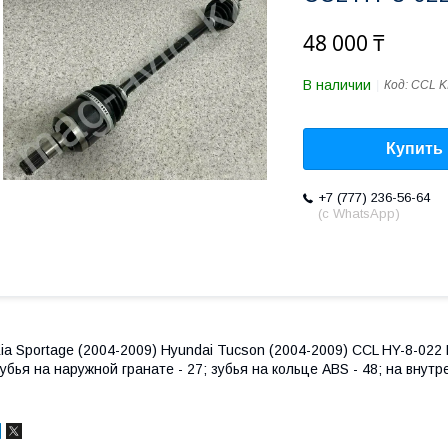
48 000 ₸
В наличии
Код:
CCL K
Купить
+7 (777) 236-56-64
(с WhatsApp)
ia Sportage (2004-2009) Hyundai Tucson (2004-2009) CCL HY-8-02
убья на наружной гранате - 27; зубья на кольце ABS - 48; на внут