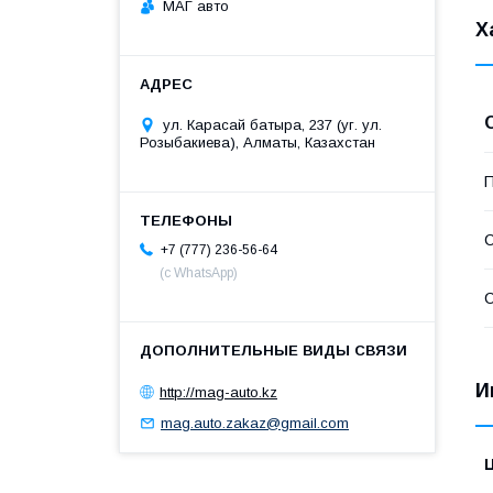
МАГ авто
Х
ул. Карасай батыра, 237 (уг. ул.
Розыбакиева), Алматы, Казахстан
П
С
+7 (777) 236-56-64
(с WhatsApp)
С
И
http://mag-auto.kz
mag.auto.zakaz@gmail.com