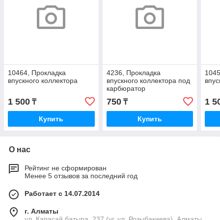
10464, Прокладка
4236, Прокладка
1045
впускного коллектора
впускного коллектора под
впус
карбюратор
1 500
750
1 5
₸
₸
Купить
Купить
О нас
Рейтинг не сформирован
Менее 5 отзывов за последний год
Работает с 14.07.2014
г. Алматы
ул. Карасай батыра, 237 (уг. ул. Розыбакиева), Алматы,