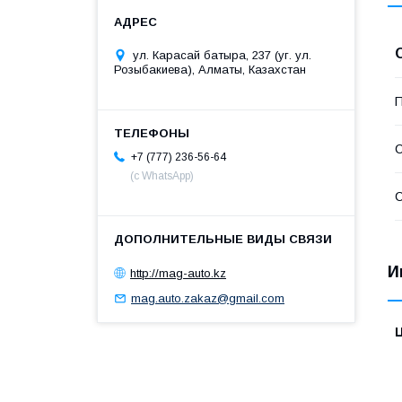
ул. Карасай батыра, 237 (уг. ул.
Розыбакиева), Алматы, Казахстан
П
С
+7 (777) 236-56-64
(с WhatsApp)
С
И
http://mag-auto.kz
mag.auto.zakaz@gmail.com