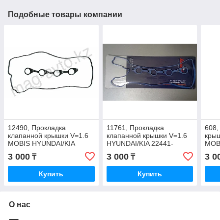
Подобные товары компании
12490, Прокладка
11761, Прокладка
608,
клапанной крышки V=1.6
клапанной крышки V=1.6
крыш
MOBIS HYUNDAI/KIA
HYUNDAI/KIA 22441-
MOB
22441-2B002
2B800
224
3 000
3 000
3 0
₸
₸
Купить
Купить
О нас