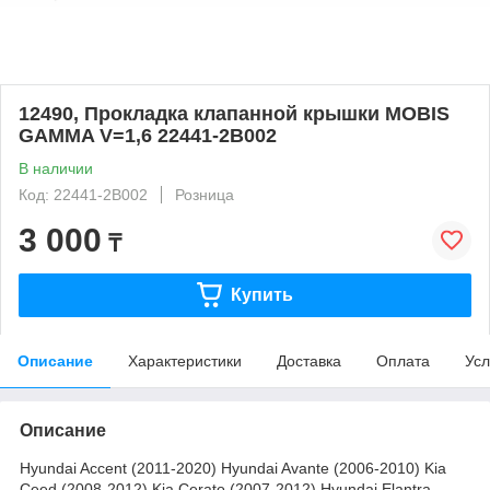
12490, Прокладка клапанной крышки MOBIS
GAMMA V=1,6 22441-2B002
В наличии
Код: 22441-2B002
Розница
3 000
₸
Купить
Описание
Характеристики
Доставка
Оплата
Усл
Описание
Hyundai Accent (2011-2020) Hyundai Avante (2006-2010) Kia
Ceed (2008-2012) Kia Cerato (2007-2012) Hyundai Elantra