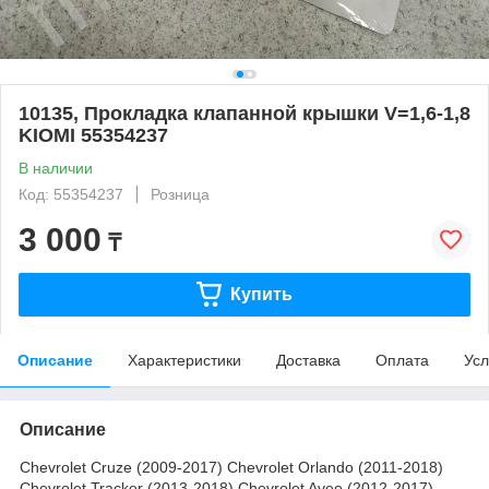
10135, Прокладка клапанной крышки V=1,6-1,8
KIOMI 55354237
В наличии
Код: 55354237
Розница
3 000
₸
Купить
Описание
Характеристики
Доставка
Оплата
Усл
Описание
Chevrolet Cruze (2009-2017) Chevrolet Orlando (2011-2018)
Chevrolet Tracker (2013-2018) Chevrolet Aveo (2012-2017)