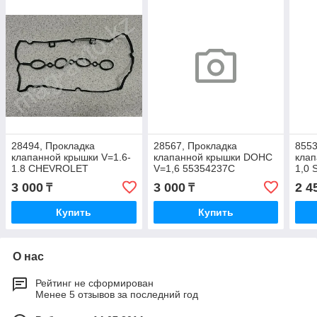
28494, Прокладка
28567, Прокладка
8553
клапанной крышки V=1.6-
клапанной крышки DOHC
клап
1.8 CHEVROLET
V=1,6 55354237C
1,0
55354237-B
224
3 000
3 000
2 4
₸
₸
Купить
Купить
О нас
Рейтинг не сформирован
Менее 5 отзывов за последний год