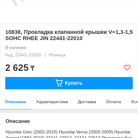
10838, Прокладка клапанной крышки V=1,3-1,5
SOHC RHEE JIN 22441-22010
В наличии
Код: 22441-22010
Розница
2 625
₸
Купить
Описание
Характеристики
Доставка
Оплата
Усл
Описание
Hyundai Getz (2002-2010) Hyundai Verna (2000-2009) Hyundai
Accent (1993-2010) 22441-22012, 22441-22613 Прокладка без