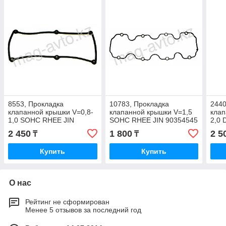
8553, Прокладка
10783, Прокладка
2440
клапанной крышки V=0,8-
клапанной крышки V=1,5
клап
1,0 SOHC RHEE JIN
SOHC RHEE JIN 90354545
2,0
22441-02500
224
2 450
1 800
2 5
₸
₸
Купить
Купить
О нас
Рейтинг не сформирован
Менее 5 отзывов за последний год