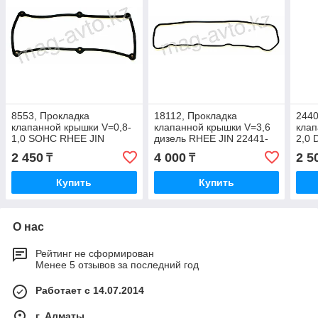
8553, Прокладка
18112, Прокладка
2440
клапанной крышки V=0,8-
клапанной крышки V=3,6
клап
1,0 SOHC RHEE JIN
дизель RHEE JIN 22441-
2,0
22441-02500
41000
224
2 450
4 000
2 5
₸
₸
Купить
Купить
О нас
Рейтинг не сформирован
Менее 5 отзывов за последний год
Работает с 14.07.2014
г. Алматы