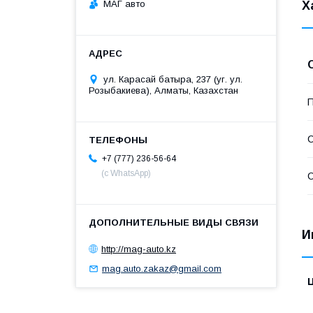
МАГ авто
Х
ул. Карасай батыра, 237 (уг. ул.
Розыбакиева), Алматы, Казахстан
П
С
+7 (777) 236-56-64
(с WhatsApp)
С
И
http://mag-auto.kz
mag.auto.zakaz@gmail.com