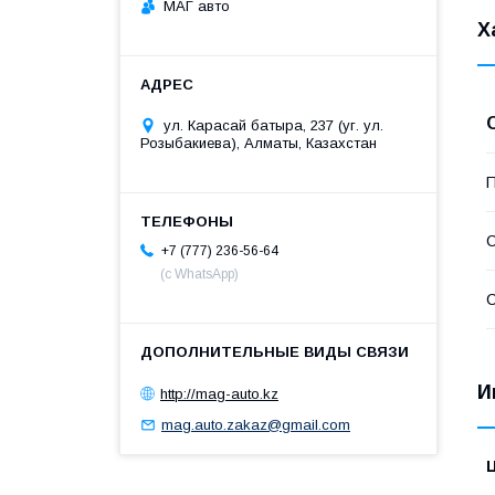
МАГ авто
Х
ул. Карасай батыра, 237 (уг. ул.
Розыбакиева), Алматы, Казахстан
П
С
+7 (777) 236-56-64
(с WhatsApp)
С
И
http://mag-auto.kz
mag.auto.zakaz@gmail.com