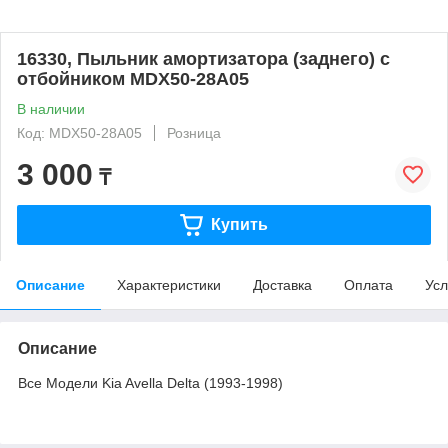
16330, Пыльник амортизатора (заднего) c
отбойником MDX50-28A05
В наличии
Код: MDX50-28A05
Розница
3 000
₸
Купить
Описание
Характеристики
Доставка
Оплата
Усл
Описание
Все Модели Kia Avella Delta (1993-1998)