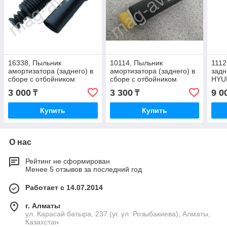
16338, Пыльник
10114, Пыльник
1112
амортизатора (заднего) в
амортизатора (заднего) в
задн
сборе с отбойником
сборе с отбойником
HYUN
HYUNDAI/KIA 55370-
CHEVROLET/DAEWOO
C5A
3 000
3 300
9 0
₸
₸
1C002
901-512-JT35
Купить
Купить
О нас
Рейтинг не сформирован
Менее 5 отзывов за последний год
Работает с 14.07.2014
г. Алматы
ул. Карасай батыра, 237 (уг. ул. Розыбакиева), Алматы,
Казахстан