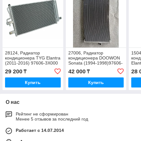
28124, Радиатор
27006, Радиатор
1504
кондиционера TYG Elantra
кондиционера DOOWON
кон
(2011-2016) 97606-3Х000
Sonata (1994-1998)97606-
Elan
34010
976
29 200
42 000
28 
₸
₸
Купить
Купить
О нас
Рейтинг не сформирован
Менее 5 отзывов за последний год
Работает с 14.07.2014