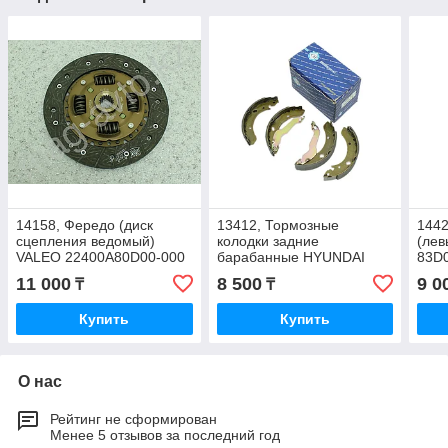
14158, Фередо (диск
13412, Тормозные
1442
сцепления ведомый)
колодки задние
(лев
VALEO 22400A80D00-000
барабанные HYUNDAI
83D
Elantra (1990-2010)
11 000
8 500
9 0
₸
₸
C.H.BRAKE CHS 102
5830529A00
Купить
Купить
О нас
Рейтинг не сформирован
Менее 5 отзывов за последний год