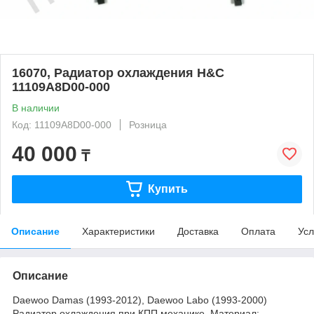
16070, Радиатор охлаждения H&C
11109A8D00-000
В наличии
Код: 11109A8D00-000
Розница
40 000
₸
Купить
Описание
Характеристики
Доставка
Оплата
Усл
Описание
Daewoo Damas (1993-2012), Daewoo Labo (1993-2000)
Радиатор охлаждения при КПП механике. Материал: