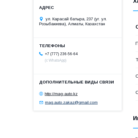
Х
ул. Карасай батыра, 237 (уг. ул.
Розыбакиева), Алматы, Казахстан
П
+7 (777) 236-56-64
Т
(с WhatsApp)
С
С
http://mag-auto.kz
mag.auto.zakaz@gmail.com
И