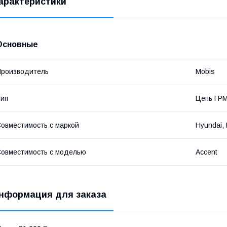
арактеристики
Основные
роизводитель
Mobis
ип
Цепь ГР
овместимость с маркой
Hyundai, 
овместимость с моделью
Accent
нформация для заказа