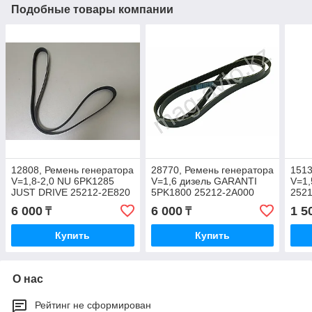
Подобные товары компании
12808, Ремень генератора
28770, Ремень генератора
1513
V=1,8-2,0 NU 6PK1285
V=1,6 дизель GARANTI
V=1,
JUST DRIVE 25212-2E820
5PK1800 25212-2A000
252
6 000
6 000
1 5
₸
₸
Купить
Купить
О нас
Рейтинг не сформирован