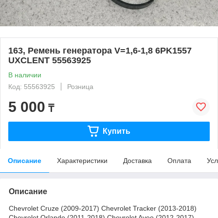
163, Ремень генератора V=1,6-1,8 6PK1557
UXCLENT 55563925
В наличии
Код: 55563925
Розница
5 000
₸
Купить
Описание
Характеристики
Доставка
Оплата
Усл
Описание
Chevrolet Cruze (2009-2017) Chevrolet Tracker (2013-2018)
Chevrolet Orlando (2011-2018) Chevrolet Aveo (2012-2017)