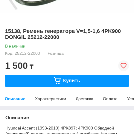
15138, Ремень генератора V=1,5-1,6 4PK900
DONGIL 25212-22000
В наличии
Код: 25212-22000
Розница
1 500
₸
Купить
Описание
Характеристики
Доставка
Оплата
Усл
Описание
Hyundai Accent (1993-2010) 4PK897; 4PK900 Обводной
(приводной) ремень генератора на 4 углубленя (полосы,