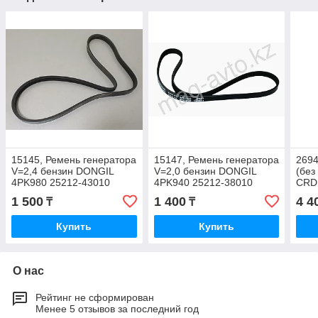
15145, Ремень генератора
15147, Ремень генератора
2694
V=2,4 бензин DONGIL
V=2,0 бензин DONGIL
(без
4PK980 25212-43010
4PK940 25212-38010
CRD
252
1 500
1 400
4 4
₸
₸
Купить
Купить
О нас
Рейтинг не сформирован
Менее 5 отзывов за последний год