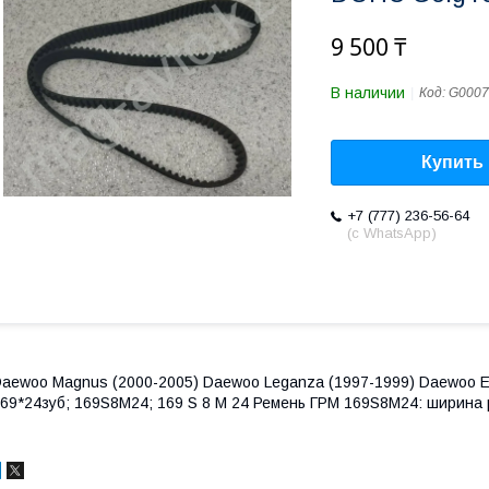
9 500 ₸
В наличии
Код:
G0007
Купить
+7 (777) 236-56-64
(с WhatsApp)
aewoo Magnus (2000-2005) Daewoo Leganza (1997-1999) Daewoo Ev
69*24зуб; 169S8M24; 169 S 8 M 24 Ремень ГРМ 169S8M24: ширина р