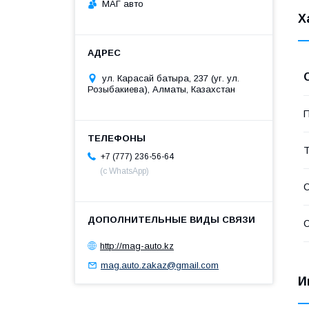
МАГ авто
Х
ул. Карасай батыра, 237 (уг. ул.
Розыбакиева), Алматы, Казахстан
П
Т
+7 (777) 236-56-64
(с WhatsApp)
С
С
http://mag-auto.kz
mag.auto.zakaz@gmail.com
И