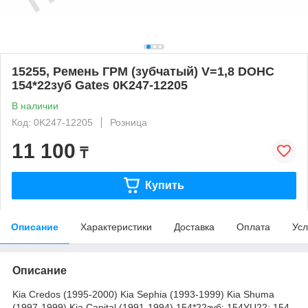
15255, Ремень ГРМ (зубчатый) V=1,8 DOHC
154*22зуб Gates 0K247-12205
В наличии
Код: 0K247-12205
Розница
11 100
₸
Купить
Описание
Характеристики
Доставка
Оплата
Усл
Описание
Kia Credos (1995-2000) Kia Sephia (1993-1999) Kia Shuma
(1997-1999) Kia Capital (1991-1994) 154*22зуб; 154YU22; 154