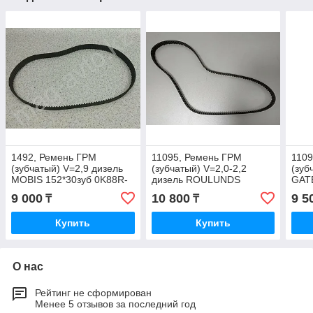
1492, Ремень ГРМ
11095, Ремень ГРМ
1109
(зубчатый) V=2,9 дизель
(зубчатый) V=2,0-2,2
(зуб
MOBIS 152*30зуб 0K88R-
дизель ROULUNDS
GATE
12205
164*25,4зуб 0K018-12205
122
9 000
10 800
9 5
₸
₸
Купить
Купить
О нас
Рейтинг не сформирован
Менее 5 отзывов за последний год