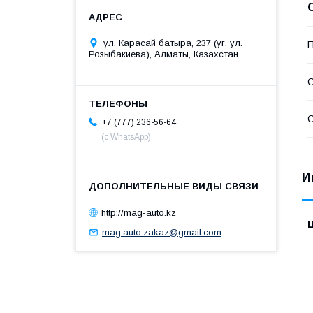
ул. Карасай батыра, 237 (уг. ул.
П
Розыбакиева), Алматы, Казахстан
С
С
+7 (777) 236-56-64
(с WhatsApp)
И
http://mag-auto.kz
mag.auto.zakaz@gmail.com